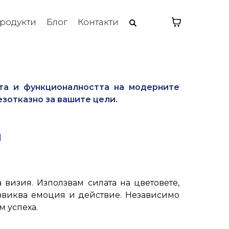
родукти
Блог
Контакти
ата и функционалността на модерните
езотказно за вашите цели.
я
визия. Използвам силата на цветовете,
извиква емоция и действие. Независимо
м успеха.