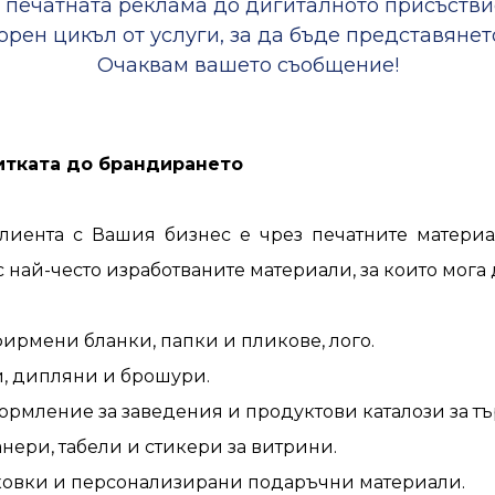
 печатната реклама до дигиталното присъстви
рен цикъл от услуги, за да бъде представянет
Очаквам вашето съобщение!
итката до брандирането
лиента с Вашия бизнес е чрез печатните материа
 най-често изработваните материали, за които мога
ирмени бланки, папки и пликове, лого.
, дипляни и брошури.
мление за заведения и продуктови каталози за тъ
нери, табели и стикери за витрини.
ковки и персонализирани подаръчни материали.