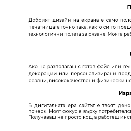
П
Добрият дизайн на екрана е само полов
печатницата точно така, както си го пр
технологични полета за рязане. Моята р
Ако не разполагаш с готов файл или въ
декорации или персонализирани продук
реални, висококачествени физически но
Изр
В дигиталната ера сайтът е твоят де
почерк. Моят фокус е върху потребителс
Получаваш не просто код, а работещ инст