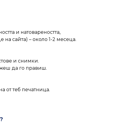
остта и натовареността,
 на сайта) – около 1-2 месеца.
стове и снимки.
ожеш да го правиш.
а от теб печатница.
?