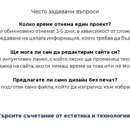
Често задавани въпроси
Колко време отнема един проект?
 обикновено отнемат 3-5 дни, в зависимост от сложн
редаване на цялата информация, която трябва да бъде
Ще мога ли сам да редактирам сайта си?
 интуитивен панел, с който лесно ще променяш тек
ка на сайта, ако ти нямаш време за това или не м
Предлагате ли само дизайн без печат?
а подготвя само файла, който да изпратиш към избран
Търсите съчетание от естетика и технология