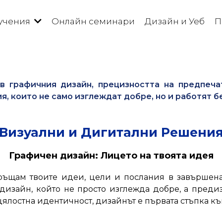
учения
Онлайн семинари
Дизайн и Уеб
П
в графичния дизайн, прецизността на предпеч
, които не само изглеждат добре, но и работят б
Визуални и Дигитални Решени
Графичен дизайн: Лицето на твоята идея
ръщам твоите идеи, цели и послания в завършена 
 дизайн, който не просто изглежда добре, а пред
цялостна идентичност, дизайнът е първата стъпка къ