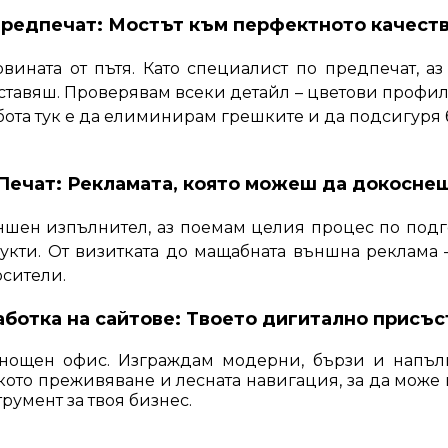
редпечат: Мостът към перфектното качест
ината от пътя. Като специалист по предпечат, аз
едставяш. Проверявам всеки детайл – цветови профи
абота тук е да елиминирам грешките и да подсигуря
Печат: Рекламата, която можеш да докосне
ншен изпълнител, аз поемам целия процес по подг
ти. От визитката до мащабната външна реклама –
сители.
аботка на сайтове: Твоето дигитално присъс
нонощен офис. Изграждам модерни, бързи и напъл
кото преживяване и лесната навигация, за да може 
румент за твоя бизнес.