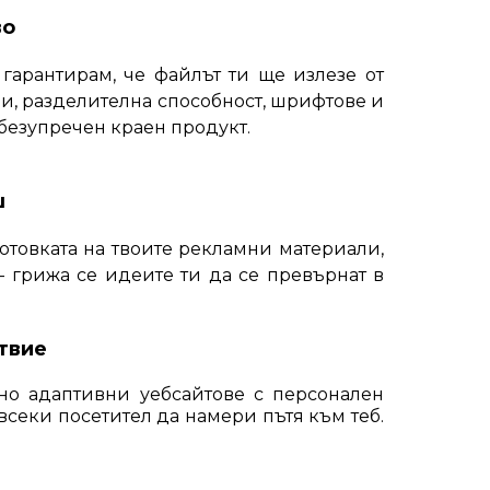
во
 гарантирам, че файлът ти ще излезе от
ли, разделителна способност, шрифтове и
 безупречен краен продукт.
ш
отовката на твоите рекламни материали,
 грижа се идеите ти да се превърнат в
твие
но адаптивни уебсайтове с персонален
всеки посетител да намери пътя към теб.