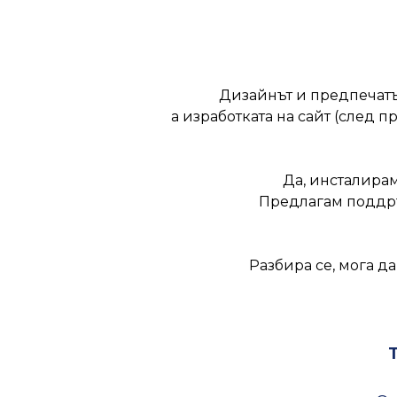
Дизайнът и предпечатът
а изработката на сайт (след п
Да, инсталирам
Предлагам поддръж
Разбира се, мога д