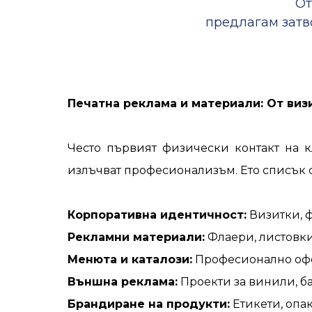
От
предлагам затво
Печатна реклама и материали: От виз
Често първият физически контакт на к
излъчват професионализъм. Ето списък с
Корпоративна идентичност:
Визитки, ф
Рекламни материали:
Флаери, листовки
Менюта и каталози:
Професионално офор
Външна реклама:
Проекти за винили, ба
Брандиране на продукти:
Етикети, опа