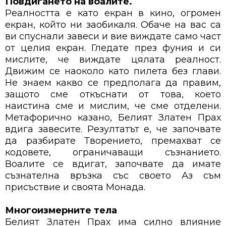
Повдигането на воалите.
Реалността е като екран в кино, огромен
екран, който ни заобикаля. Обаче на вас са
ви спуснали завеси и вие виждате само част
от целия екран. Гледате през фуния и си
мислите, че виждате цялата реалност.
Движим се наоколо като пилета без глави.
Не знаем какво се предполага да правим,
защото сме откъснати от това, което
наистина сме и мислим, че сме отделени.
Метафорично казано, Белият Златен Прах
вдига завесите. Резултатът е, че започвате
да разбирате Творението, премахват се
кодовете, ограничаващи съзнанието.
Воалите се вдигат, започвате да имате
съзнателна връзка със своето Аз съм
присъствие и своята Монада.
Многоизмерните тела
Белият Златен Прах има силно влияние