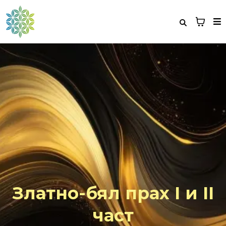
Златно-бял прах I и II
част