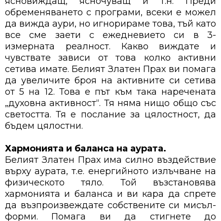
ясновиждащ, ясночуващ и т.н. Преди
обременяването с програми, всеки е можел
да вижда аури, но игнорираме това, тъй като
все сме заети с ежедневието си в 3-
измерната реалност. Какво виждате и
чувствате зависи от това колко активни
сетива имате. Белият Златен Прах ви помага
да увеличите броя на активните си сетива
от 5 на 12. Това е път към така наречената
„духовна активност“. Тя няма нищо общо със
светостта. Тя е послание за цялостност, да
бъдем цялостни.
Хармонията и баланса на аурата.
Белият Златен Прах има силно въздействие
върху аурата, т.е. енергийното излъчване на
физическото тяло. Той възстановява
хармонията и баланса и ви кара да спрете
да възпроизвеждате собствените си мисъл-
форми. Помага ви да стигнете до