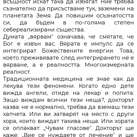
всъщност искат така да избягат. Ние трябва
съзнателно да присъстваме тук, заземени на
планетата Земя. Да повишим осъзнатостта
си, да бъдем в по-голяма степен
себереализирани същества.
Думата „вярвам“ означава, че смятате, че
Бог е извън вас. Вярата е импулс да се
интегрират Божествените енергии. Това,
което преживявате след интегрирането не е
вярване, а е реалността. Многоизмерната
реалност.
Традиционната медицина не знае как да
лекува тези феномени. Когато едно дете
вижда ангели, отиде на лекар и попита:
Защо виждам всички тези неща?, докторът
казва: не е нормално, трябва да вземаш тези
хапчета. Или ви затварят на място с други
хора, които виждат такива неща. Или хората
се оплакват: „Чувам гласове“. Докторът ще
каже: „Вие се нуждаете от лечение“ и ще