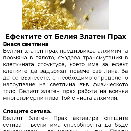
Ефектите от Белия Златен Прах
Внася светлина
Белият златен прах предизвиква алхимична
промяна в тялото, създава трансмутация в
клетъчната структура, което има за ефект
клетките да задържат повече светлина. За
да се възнесете, е необходимo определено
натрупване на светлина във физическото
тяло. Белият златен прах работи на всички
многоизмерни нива. Той е чиста алхимия.
Спящите сетива.
Белият Златен Прах активира спящите
сетива – всеки има способността да бъде