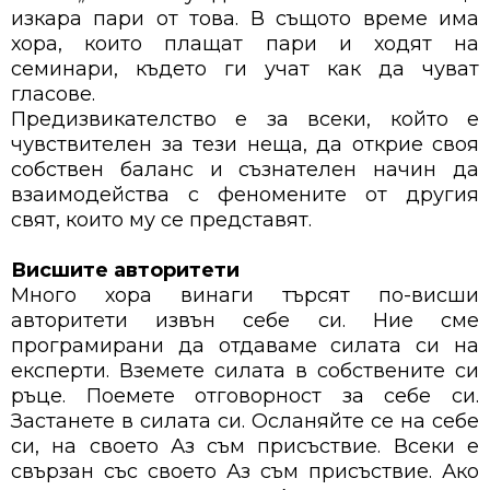
изкара пари от това. В същото време има
хора, които плащат пари и ходят на
семинари, където ги учат как да чуват
гласове.
Предизвикателство е за всеки, който е
чувствителен за тези неща, да открие своя
собствен баланс и съзнателен начин да
взаимодейства с феномените от другия
свят, които му се представят.
Висшите авторитети
Много хора винаги търсят по-висши
авторитети извън себе си. Ние сме
програмирани да отдаваме силата си на
експерти. Вземете силата в собствените си
ръце. Поемете отговорност за себе си.
Застанете в силата си. Осланяйте се на себе
си, на своето Аз съм присъствие. Всеки е
свързан със своето Аз съм присъствие. Ако