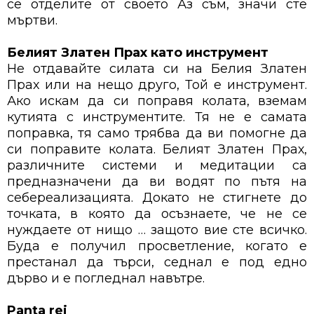
се отделите от своето Аз съм, значи сте
мъртви.
Белият Златен Прах като инструмент
Не отдавайте силата си на Белия Златен
Прах или на нещо друго, Той е инструмент.
Ако искам да си поправя колата, вземам
кутията с инструментите. Тя не е самата
поправка, тя само трябва да ви помогне да
си поправите колата. Белият Златен Прах,
различните системи и медитации са
предназначени да ви водят по пътя на
себереализацията. Докато не стигнете до
точката, в която да осъзнаете, че не се
нуждаете от нищо … защото вие сте всичко.
Буда е получил просветление, когато е
престанал да търси, седнал е под едно
дърво и е погледнал навътре.
Panta rei