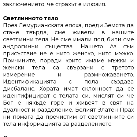
заключението, че страхът е илюзия.
Светлинното тяло
През Лемурианската епоха, преди Земята да
стане твърда, сме живели в нашите
светлинни тела. Не сме имали пол, били сме
андрогинни същества. Нашето Аз съм
присъствие не е нито женско, нито мъжко.
Причините, поради които имаме мъжки и
женски тела са свързани с третото
измерение и размножаването.
Идентификацията с пола създава
дисбаланс. Хората имат склонност да се
идентифицират с телата си, мислят си че
Бог е някъде горе и живеят в свят на
дуалност и разделение. Белият Златен Прах
ни помага да пречистим от светлинните си
тела информацията за разделението.