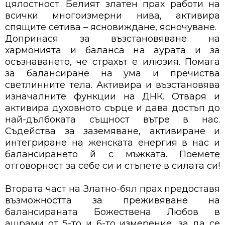
цялостност. Белият златен прах работи на
всички многоизмерни нива, активира
спящите сетива – ясновиждане, ясночуване.
Допринася за възстановяване на
хармонията и баланса на аурата и за
осъзнаването, че страхът е илюзия. Помага
за балансиране на ума и пречиства
светлинните тела. Активира и възстановява
изначалните функции на ДНК. Отваря и
активира духовното сърце и дава достъп до
най-дълбоката същност вътре в нас.
Съдейства за заземяване, активиране и
интегриране на женската енергия в нас и
балансирането й с мъжката. Поемете
отговорност за себе си и стъпете в силата си!
Втората част на Златно-бял прах предоставя
възможността за преживяване на
балансираната Божествена Любов в
ашрами от 5-то и 6-то измерение, за да се