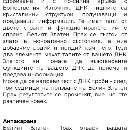
сдобиваме и с по-силна връзка с
Божествения Източник. ДНК нишките са
кристалинни структури, получаващи и
предаващи информация. Те имат тапи от
двете страни и функционирането им е
спряно. Белият Златен Прах се състои от
злато в моноатомно състояние, а ние
добавяме родий и иридий към него. Тези
два елемента махат тапите от вашето ДНК.
Златото ви помага да възстановите
функциите на вашето ДНК да приема и
предава информация.
Може да се направи тест с ДНК проби – след
три седмици на ползване на Белия Златен
Прах резултатите се променят, вие ще сте
различен човек.
Антакарана
Белият Златен Прах отваря вашата