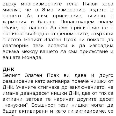
върху многоизмерните тела. Някои хора
мислят, че в 8-мо измерение, където е
нашето Аз съм присъствие, всичко е
хармония и баланс. Понастоящем знаем
обаче, че нашето Аз съм присъствие не е
напълно свободно от феномените, свързани
с егото. Белият Златен Прах ни помага да
разтворим тези аспекти и да изградим
връзка между вашето Аз съм присъствие и
вашата Монада.
ДНК
Белият Златен Прах ви дава и друго
разширение като активира повече нишки от
ДНК. Учените стигнаха до заключението, че
имаме дванадесет нишки ДНК, две от тях са
активни, затова те наричат другите десет
„ненужни“. Всъщност тези нишки могат да
бъдат активирани и като ги активираме, се