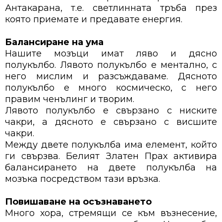
Антакарана, т.е. светлинната тръба през
която приемате и предавате енергия.
Балансиране на ума
Нашите мозъци имат ляво и дясно
полукълбо. Лявото полукълбо е ментално, с
него мислим и разсъждаваме. Дясното
полукълбо е много космическо, с него
правим ченълинг и творим.
Лявото полукълбо е свързано с ниските
чакри, а дясното е свързано с висшите
чакри.
Между двете полукълба има елемент, който
ги свързва. Белият Златен Прах активира
балансирането на двете полукълба на
мозъка посредством тази връзка.
Повишаване на осъзнаването
Много хора, стремящи се към възнесение,