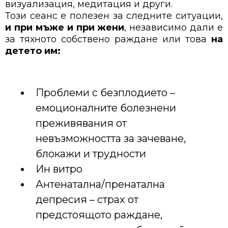
визуализация, медитация и други.
Този сеанс е полезен за следните ситуации,
и при мъже и при жени
, независимо дали е
за тяхното собствено раждане или това
на
детето им:
Проблеми с безплодието –
емоционалните болезнени
преживявания от
невъзможността за зачеване,
блокажи и трудности
Ин витро
Антенатална/пренатална
депресия – страх от
предстоящото раждане,