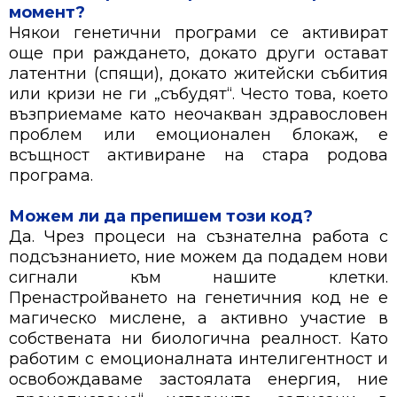
момент?
Някои генетични програми се активират
още при раждането, докато други остават
латентни (спящи), докато житейски събития
или кризи не ги „събудят“. Често това, което
възприемаме като неочакван здравословен
проблем или емоционален блокаж, е
всъщност активиране на стара родова
програма.
Можем ли да препишем този код?
Да. Чрез процеси на съзнателна работа с
подсъзнанието, ние можем да подадем нови
сигнали към нашите клетки.
Пренастройването на генетичния код не е
магическо мислене, а активно участие в
собствената ни биологична реалност. Като
работим с емоционалната интелигентност и
освобождаваме застоялата енергия, ние