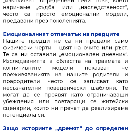
„изключват“ определени гени. Това, което
наричаме „съдба“ или „наследственост“,
често са просто емоционални модели,
предавани през поколенията.
Емоционалният отпечатък на предците
Нашите предци не са ни предали само
физически черти – цвят на очите или ръст.
Те са ни оставили „емоционален дневник“.
Изследванията в областта на травмата и
когнитивните модели показват, че
преживяванията на нашите родители и
прародители често се записват като
несъзнателни поведенчески шаблони. Те
могат да се проявят като ограничаващи
убеждения или повтарящи се житейски
сценарии, които ни пречат да реализираме
потенциала си.
Защо историите „дремят“ до определен