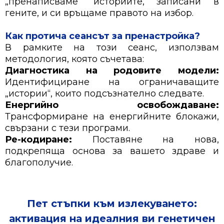
„пренаписваме“ историите, записани в
гените, и си връщаме правото на избор.
Как протича сеансът за пренастройка?
В рамките на този сеанс, използвам
методология, която съчетава:
Диагностика на родовите модели:
Идентифициране на ограничаващите
„истории“, които подсъзнателно следвате.
Енергийно освобождаване:
Трансформиране на енергийните блокажи,
свързани с тези програми.
Ре-кодиране:
Поставяне на нова,
подкрепяща основа за вашето здраве и
благополучие.
Пет стъпки към излекуването:
активация на идеалния ви генетичен