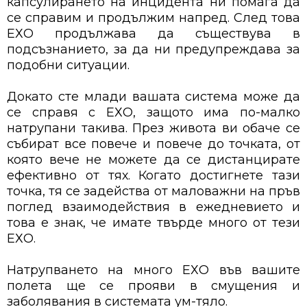
капсулирането на инцидента ни помага да
се справим и продължим напред. След това
ЕХО продължава да съществува в
подсъзнанието, за да ни предупреждава за
подобни ситуации.
Докато сте млади вашата система може да
се справя с ЕХО, защото има по-малко
натрупани такива. През живота ви обаче се
събират все повече и повече до точката, от
която вече не можете да се дистанцирате
ефективно от тях. Когато достигнете тази
точка, тя се задейства от маловажни на пръв
поглед взаимодействия в ежедневието и
това е знак, че имате твърде много от тези
ЕХО.
Натрупването на много ЕХО във вашите
полета ще се прояви в смущения и
заболявания в системата ум-тяло.