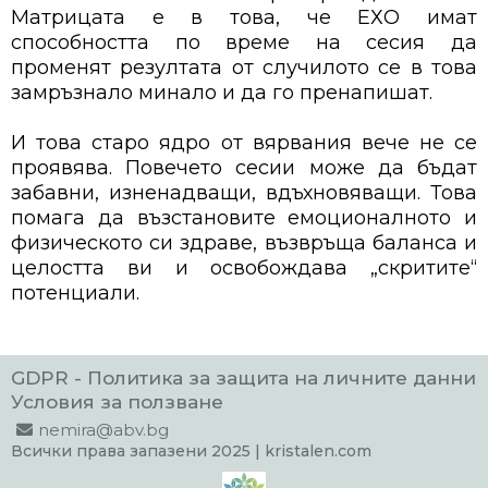
Матрицата е в това, че ЕХО имат
способността по време на сесия да
променят резултата от случилото се в това
замръзнало минало и да го пренапишат.
И това старо ядро от вярвания вече не се
проявява. Повечето сесии може да бъдат
забавни, изненадващи, вдъхновяващи. Това
помага да възстановите емоционалното и
физическото си здраве, възвръща баланса и
целостта ви и освобождава „скритите“
потенциали.
GDPR - Политика за защита на личните данни
Условия за ползване
nemira@abv.bg
Всички права запазени 2025 | kristalen.com