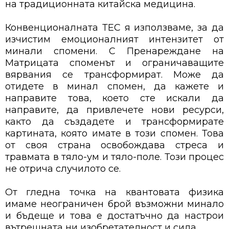
на традиционната китайска медицина.
Конвенционалната ТЕС я използваме, за да
изчистим емоционалният интензитет от
минали спомени. С Пренареждане на
Матрицата споменът и ограничаващите
вярвания се трансформират. Може да
отидете в минал спомен, да кажете и
направите това, което сте искали да
направите, да привлечете нови ресурси,
както да създадете и трансформирате
картината, която имате в този спомен. Това
от своя страна освобождава стреса и
травмата в тяло-ум и тяло-поле. Този процес
не отрича случилото се.
От гледна точка на квантовата физика
имаме неограничен брой възможни минало
и бъдеще и това е достатъчно да настрои
вътрешната ни изобретателност и сила.