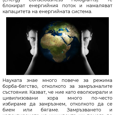
блокират енергийния поток и намаляват
капацитета на енергийната система.
Науката знае много повече за режима
борба-бягство, отколкото за замръзналите
състояния. Казват, че ние като еволюирали и
цивилизовани хора много по-често
избираме да замръзнем, отколкото да се
бием или бягаме. Замръзването и