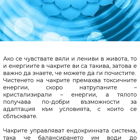
Ако се чувствате вяли и лениви в живота, то
и енергиите в чакрите ви са такива, затова е
важно да знаете, че можете да ги почистите.
Чистенето на чакрите премахва токсичните
енергии, скоро натрупаните –
кристализирали – енергии, а тялото
получава по-добри възможности за
адаптация към условията, с които се
сблъсквате.
Чакрите управляват ендокринната система,
така че балансирането им води до