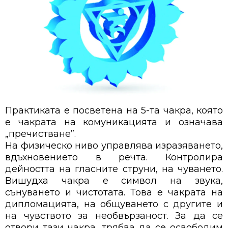
Практиката е посветена на 5-та чакра, която
е чакрата на комуникацията и означава
„пречистване”.
На физическо ниво управлява изразяването,
вдъхновението в речта. Контролира
дейността на гласните струни, на чуването.
Вишудха чакра е символ на звука,
сънуването и чистотата. Това е чакрата на
дипломацията, на общуването с другите и
на чувството за необвързаност. За да се
отвори тази чакра, трябва да се освободим