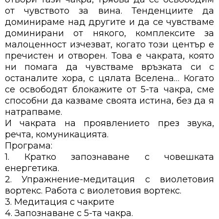
от чувството за вина. Тенденциите да
доминираме над другите и да се чувстваме
доминирани от някого, комплексите за
малоценност изчезват, когато този център е
пречистен и отворен. Това е чакрата, която
ни помага да чувстваме връзката си с
останалите хора, с цялата Вселена… Когато
се освободят блокажите от 5-та чакра, сме
способни да казваме своята истина, без да я
натрапваме.
И чакрата на проявлението през звука,
речта, комуникацията.
Програма:
1. Кратко запознаване с човешката
енергетика.
2. Упражнение-медитация с виолетовия
вортекс. Работа с виолетовия вортекс.
3. Медитация с чакрите
4. Запознаване с 5-та чакра.