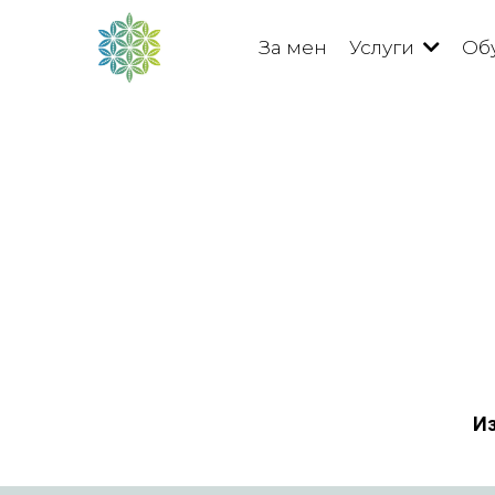
За мен
Услуги
Об
Из