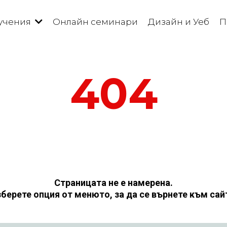
учения
Онлайн семинари
Дизайн и Уеб
П
404
Страницата не е намерена.
берете опция от менюто, за да се върнете към сай