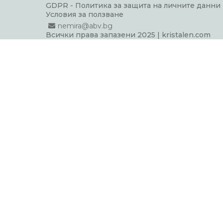
GDPR - Политика за защита на личните данни
Условия за ползване
nemira@abv.bg
Всички права запазени 2025 | kristalen.com